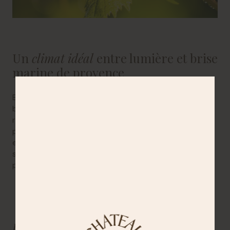
Un
climat idéal
entre lumière et brise
marine de provence
Baigné par
300 jours de soleil par an
, notre vignoble
bénéficie de conditions parfaites pour la maturité du
raisin. L’influence du
mistral
, souvent puissant,
protège naturellement la vigne en éloignant l’humidité
et en concentrant les arômes. Associé aux pluies
saisonnières, il assure un équilibre optimal entre
puissance et finesse.
Un engagement
pour préserver la