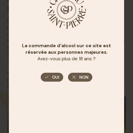
pureté du terroir
Respecter cette terre, c’est garantir l’excellence de
nos vins. C’est pourquoi nous avons engagé
une
transition vers l’agriculture biologique
,
favorisant une approche durable et respectueuse des
sols.
Pas d’herbicides chimiques
, un enherbement
maîtrisé et des vendanges sélectives pour préserver
chaque nuance du terroir.
Nos vins sont le reflet sincère de cette terre
précieuse.
Un terroir unique, une signature
inoubliable.